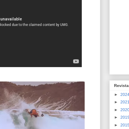
Revista
►
202
►
202
►
202
►
201
►
201