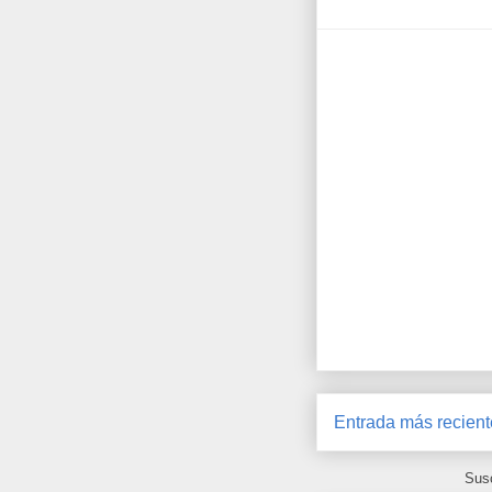
Entrada más recient
Susc