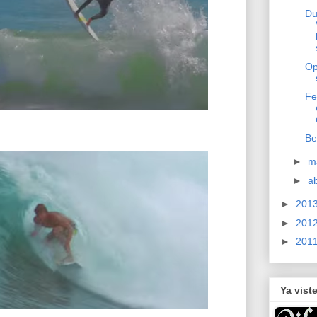
Du
Op
Fe
Be
►
m
►
ab
►
201
►
201
►
201
Ya vist