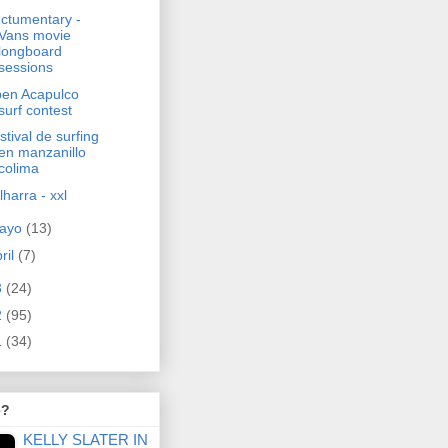
ctumentary -
Vans movie
longboard
sessions
en Acapulco
surf contest
stival de surfing
en manzanillo
colima
lharra - xxl
ayo
(13)
ril
(7)
3
(24)
2
(95)
1
(34)
e?
KELLY SLATER IN