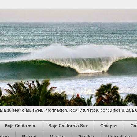
a surfear olas, swell, información, local y turística, concursos,!! Baja 
Baja California
Baja California Sur
Chiapas
Co
acán
Nayarit
Oaxaca
Sinaloa
Tamaulipas