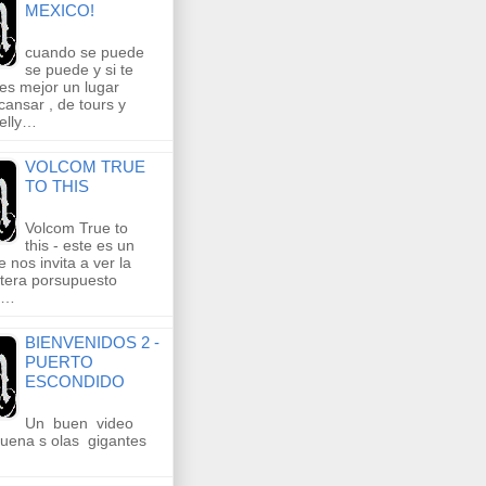
MEXICO!
cuando se puede
se puede y si te
es mejor un lugar
ansar , de tours y
kelly…
VOLCOM TRUE
TO THIS
Volcom True to
this - este es un
e nos invita a ver la
tera porsupuesto
o…
BIENVENIDOS 2 -
PUERTO
ESCONDIDO
Un buen video
uena s olas gigantes