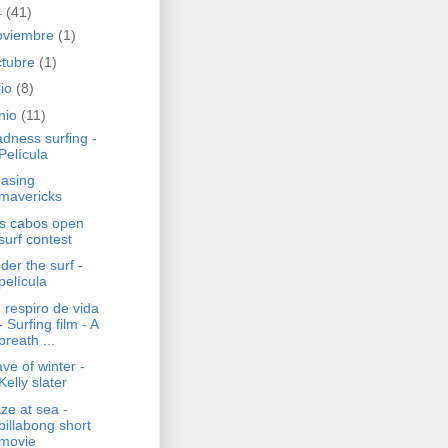
4
(41)
oviembre
(1)
ctubre
(1)
lio
(8)
unio
(11)
dness surfing -
Película
asing
mavericks
s cabos open
surf contest
der the surf -
película
 respiro de vida
- Surfing film - A
breath ...
ve of winter -
Kelly slater
ze at sea -
billabong short
movie