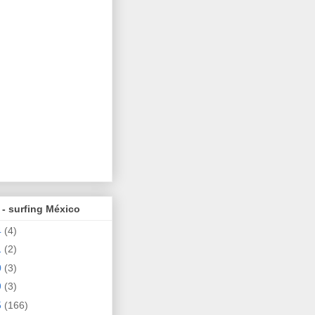
 - surfing México
4
(4)
1
(2)
0
(3)
9
(3)
5
(166)