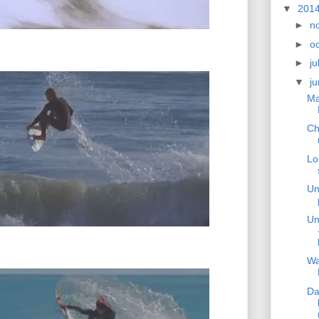
▼
201
►
n
►
o
►
ju
▼
j
Ma
Ch
Lo
Un
Un
Wa
Da