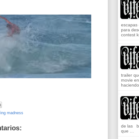
escapas 
para desc
contest 
trailer qu
movie en
haciend
fing madness
de las b
tarios:
que …