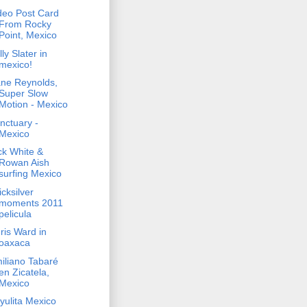
deo Post Card
From Rocky
Point, Mexico
lly Slater in
mexico!
ne Reynolds,
Super Slow
Motion - Mexico
nctuary -
Mexico
ck White &
Rowan Aish
surfing Mexico
icksilver
moments 2011
pelicula
ris Ward in
oaxaca
iliano Tabaré
en Zicatela,
Mexico
yulita Mexico