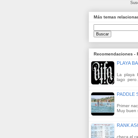
Susc
Más temas relacionad
Recomendaciones - 
PLAYA B
La playa 
lago per
PADDLE S
Primer naci
Muy buen s
RANK AS
checa el ra