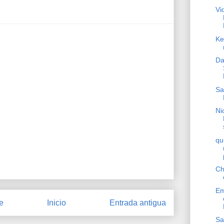
Vi
Ke
Da
Sa
Ni
qu
Ch
Em
e
Inicio
Entrada antigua
Sa