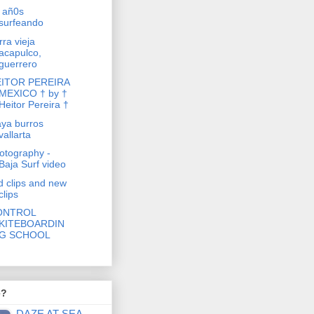
 añ0s
surfeando
rra vieja
acapulco,
guerrero
ITOR PEREIRA
MEXICO † by †
Heitor Pereira †
aya burros
vallarta
otography -
Baja Surf video
d clips and new
clips
ONTROL
KITEBOARDIN
G SCHOOL
e?
DAZE AT SEA -