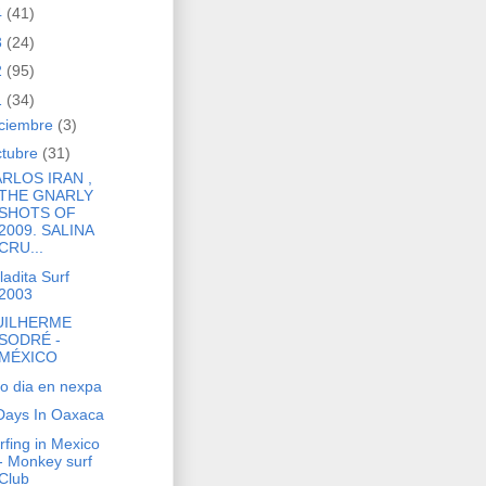
4
(41)
3
(24)
2
(95)
1
(34)
iciembre
(3)
ctubre
(31)
RLOS IRAN ,
THE GNARLY
SHOTS OF
2009. SALINA
CRU...
ladita Surf
2003
UILHERME
SODRÉ -
MÉXICO
ro dia en nexpa
Days In Oaxaca
rfing in Mexico
- Monkey surf
Club