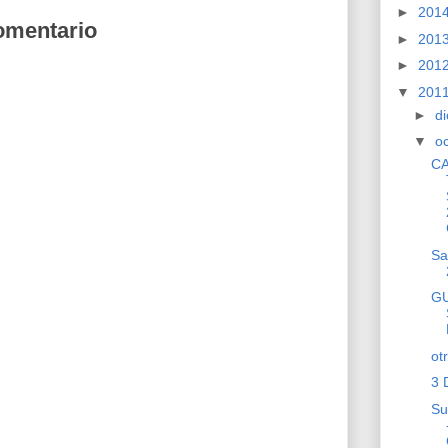
►
201
omentario
►
201
►
201
▼
201
►
d
▼
o
CA
Sa
G
ot
3 
Su