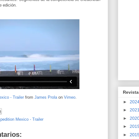
e edición.
Revista
ico - Trailer
from
James Prola
on
Vimeo
.
►
202
►
202
►
202
edition Mexico - Trailer
►
201
tarios:
►
201