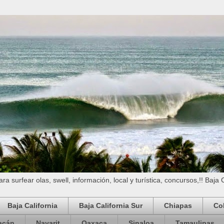
a surfear olas, swell, información, local y turística, concursos,!! Baja 
Baja California
Baja California Sur
Chiapas
Co
acán
Nayarit
Oaxaca
Sinaloa
Tamaulipas