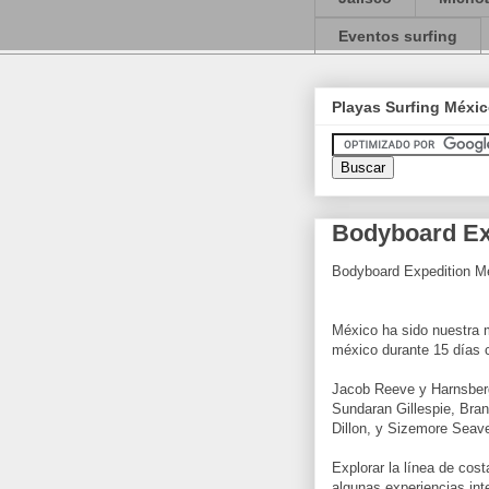
Eventos surfing
Playas Surfing Méxi
Bodyboard Exp
Bodyboard Expedition Mex
México ha sido nuestra m
méxico durante 15 días c
Jacob Reeve y Harnsberge
Sundaran Gillespie, Bra
Dillon, y Sizemore Seave
Explorar la línea de cos
algunas experiencias in