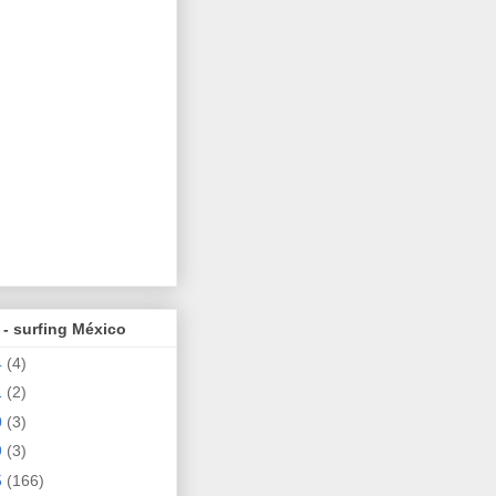
 - surfing México
4
(4)
1
(2)
0
(3)
9
(3)
5
(166)