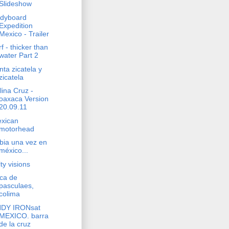
Slideshow
dyboard
Expedition
Mexico - Trailer
rf - thicker than
water Part 2
nta zicatela y
zicatela
lina Cruz -
oaxaca Version
20.09.11
xican
motorhead
bia una vez en
méxico...
lty visions
ca de
pasculaes,
colima
DY IRONsat
MEXICO. barra
de la cruz