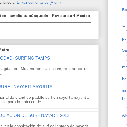
ribirse a:
Enviar comentarios (Atom)
Bo
os , amplia tu búsqueda - Revista surf Mexico
su
pu
Retro
Sa
AGDAD- SURFING TAMPS
me
bagdad en Matamoros casi s iempre parece un
o…
ha
URF - NAYARIT SAYULITA
sa
onal de stand up paddle surf en sayulita nayarit ...
bo
itio para la práctica de…
OCIACIÓN DE SURF NAYARIT 2012
AN
nl en la asosicación de surf del estado de nayarit,