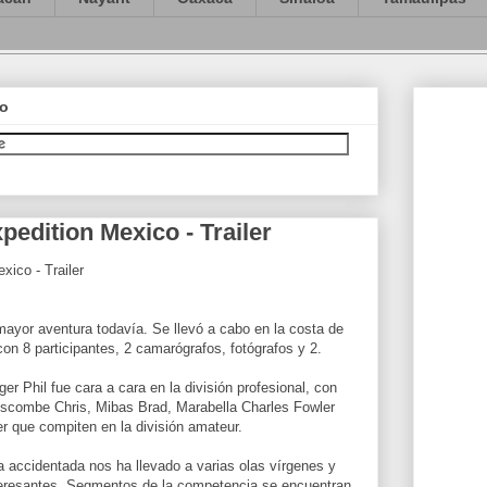
co
edition Mexico - Trailer
ico - Trailer
ayor aventura todavía. Se llevó a cabo en la costa de
on 8 participantes, 2 camarógrafos, fotógrafos y 2.
r Phil fue cara a cara en la división profesional, con
nscombe Chris, Mibas Brad, Marabella Charles Fowler
r que compiten en la división amateur.
ta accidentada nos ha llevado a varias olas vírgenes y
teresantes. Segmentos de la competencia se encuentran