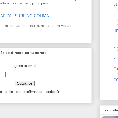
elta en santa cruz, principios…
61
APIZA - SURFING COLIMA
ba
otra de las buenas razones para visitar
HE
pl
éxico directo en tu correo
ph
Ingresa tu email :
Ol
C
ás un link para confirmar tu suscripción
Ya vist