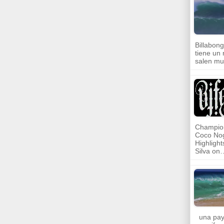
Billabong
tiene un 
salen mu
Champion
Coco No
Highligh
Silva on
una pay